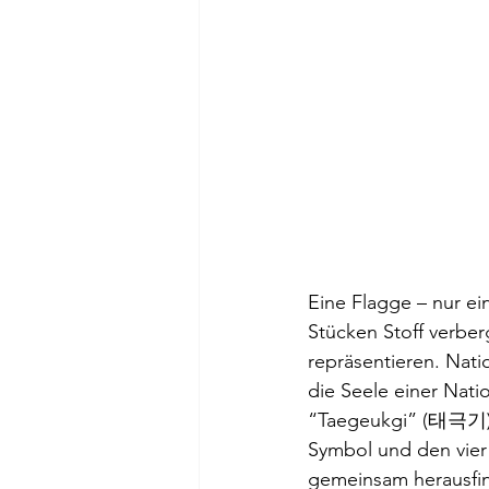
Eine Flagge – nur ei
Stücken Stoff verber
repräsentieren. Nati
die Seele einer Nati
“Taegeukgi” (태극기) b
Symbol und den vier 
gemeinsam herausfin