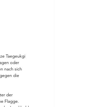
lze Taegeukgi 
ragen oder 
n nach sich 
 gegen die 
er der 
he Flagge.  