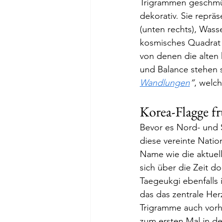
Trigrammen geschmüc
dekorativ. Sie repräs
(unten rechts), Wass
kosmisches Quadrat 
von denen die alten 
und Balance stehen 
Wandlungen
”
, welch
Korea-Flagge fr
Bevor es Nord- und 
diese vereinte Natio
Name wie die aktuel
sich über die Zeit d
Taegeukgi ebenfalls 
das das zentrale He
Trigramme auch vorha
zum ersten Mal in de