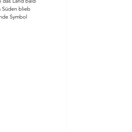
ch das Land bald 
m Süden blieb 
ende Symbol 