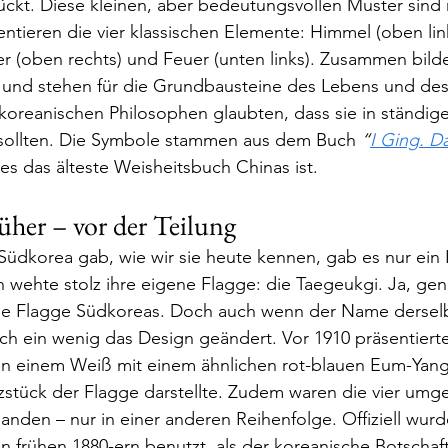
kt. Diese kleinen, aber bedeutungsvollen Muster sind 
entieren die vier klassischen Elemente: Himmel (oben lin
er (oben rechts) und Feuer (unten links). Zusammen bilde
und stehen für die Grundbausteine des Lebens und des
koreanischen Philosophen glaubten, dass sie in ständig
sollten. Die Symbole stammen aus dem Buch 
“
I Ging. D
es das älteste Weisheitsbuch Chinas ist.
üher – vor der Teilung
Südkorea gab, wie wir sie heute kennen, gab es nur ein
n wehte stolz ihre eigene Flagge: die Taegeukgi. Ja, gen
le Flagge Südkoreas. Doch auch wenn der Name derselbe
och ein wenig das Design geändert. Vor 1910 präsentierte
in einem Weiß mit einem ähnlichen rot-blauen Eum-Yang 
rzstück der Flagge darstellte. Zudem waren die vier um
nden – nur in einer anderen Reihenfolge. Offiziell wurd
n frühen 1880-ern benutzt, als der koreanische Botscha