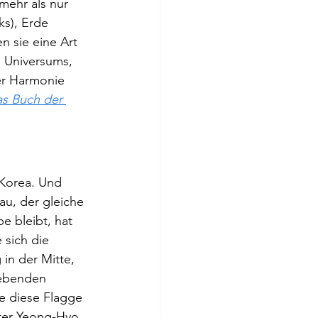
mehr als nur 
ks), Erde 
n sie eine Art 
 Universums, 
er Harmonie 
as Buch der 
 Korea. Und 
au, der gleiche 
 bleibt, hat 
 sich die 
in der Mitte, 
gebenden 
e diese Flagge 
fter Yeong-Hyo 