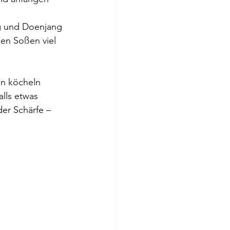
g und Doenjang 
den Soßen viel 
n köcheln 
alls etwas 
er Schärfe – 