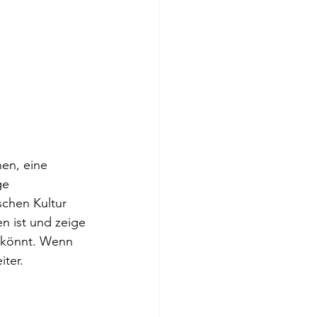
en, eine 
ge 
schen Kultur 
n ist und zeige 
n könnt. Wenn 
iter.