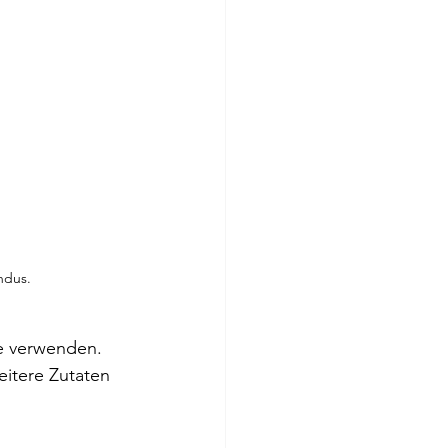
ndus.
e verwenden. 
eitere Zutaten 