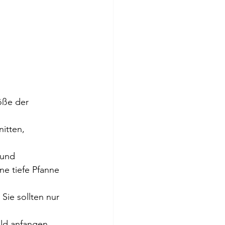
öße der 
itten, 
 und 
e tiefe Pfanne 
Sie sollten nur 
ald anfangen 