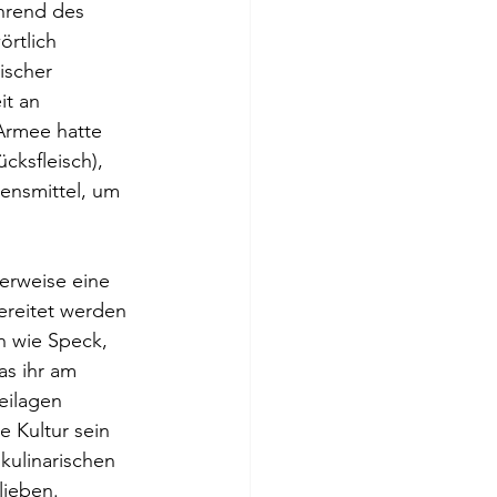
ährend des 
rtlich 
ischer 
t an 
Armee hatte 
ksfleisch), 
ensmittel, um 
lerweise eine 
ereitet werden 
 wie Speck, 
as ihr am 
eilagen 
 Kultur sein 
kulinarischen 
lieben.