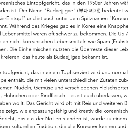
koreanisches Eintopfgericht, das in den 1950er Jahren w
nden ist. Der Name "Budaejjigae" (부대찌개) bedeutet wö
is-Eintopf" und ist auch unter dem Spitznamen "Korean
nt. Während des Krieges gab es in Korea eine Knapphei
 Lebensmittel waren oft schwer zu bekommen. Die US-
len nicht-koreanischen Lebensmitteln wie Spam (Frühstüc
n. Die Einheimischen nutzten die Überreste dieser Leb
kreieren, das heute als Budaejjigae bekannt ist.
intopfgericht, das in einem Topf serviert wird und norma
ppe enthält, die mit vielen unterschiedlichen Zutaten zub
 Ramen-Nudeln, Gemüse und verschiedenen Fleischsorten
 Hühnchen oder Rindfleisch – es ist euch überlassen, w
haben wollt. Das Gericht wird oft mit Reis und weiteren B
e zeigt, wie anpassungsfähig und kreativ die koreanische
Gericht, das aus der Not entstanden ist, wurde zu einem 
igen kulturellen Tradition, die alle Koreaner kennen und 