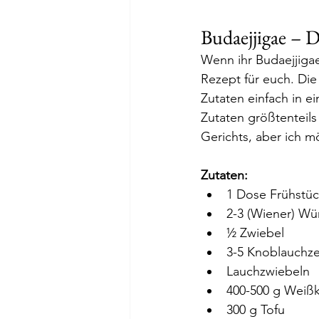
Budaejjigae – 
Wenn ihr Budaejjigae
Rezept für euch. Die
Zutaten einfach in 
Zutaten größtenteils 
Gerichts, aber ich 
Zutaten:
1 Dose Frühstüc
2-3 (Wiener) Wü
½ Zwiebel
3-5 Knoblauchz
Lauchzwiebeln
400-500 g Weiß
300 g Tofu