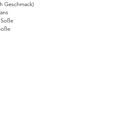
ch Geschmack)
eans
 Soße
Soße